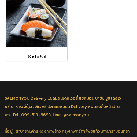
Sushi Set
SALMONYOU
Delivery
แซลมอนเดลิเวอรี่ แซลมอน ซาซิมิ ซูชิ เดลิเว
อรี่ อาหารญี่ปุ่นเดลิเวอรี่ ปลาแซลมอน Delivery ส่งตรงถึงหน้าบ้าน
คุณ Tel : 099-519-6693 ,Line : @salmonyou
ที่อยู่ : สาขารามคำแหง ลาดพร้าว กรุงเทพกรีฑา โพธิ์แก้ว ,สาขารามอินทรา